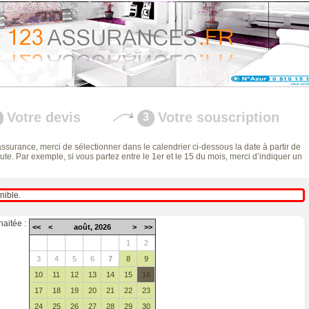
Votre devis
Votre souscription
3
 assurance, merci de sélectionner dans le calendrier ci-dessous la date à partir de
te. Par exemple, si vous partez entre le 1er et le 15 du mois, merci d’indiquer un
nible.
haitée :
<<
<
août, 2026
>
>>
27
28
29
30
31
1
2
3
4
5
6
7
8
9
10
11
12
13
14
15
16
17
18
19
20
21
22
23
24
25
26
27
28
29
30